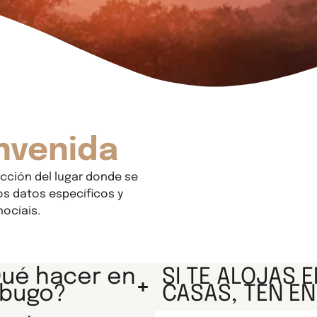
nvenida
cción del lugar donde se
s datos específicos y
ocíais.
ué hacer en
SI TE ALOJAS 
abugo?
CASAS, TEN EN