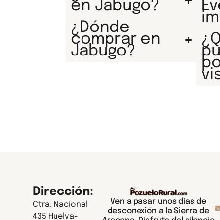
en Jabugo?
Ev
im
¿Dónde
comprar en
¿Q
Jabugo?
pu
p
vi
Dirección:
Ven a pasar unos días de
Ctra. Nacional
desconexión a la Sierra de
435 Huelva-