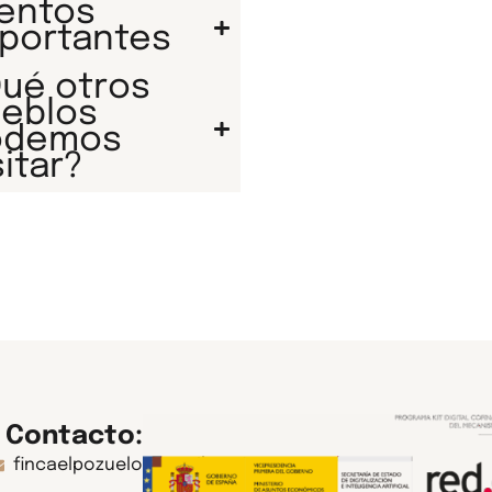
entos
portantes
ué otros
eblos
odemos
sitar?
Contacto:
fincaelpozuelo@gmail.com